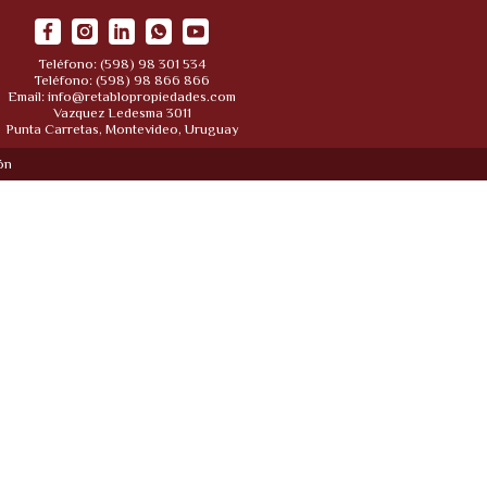
Teléfono: (598) 98 301 534
Teléfono: (598) 98 866 866
Email:
info@retablopropiedades.com
Vazquez Ledesma 3011
Punta Carretas, Montevideo, Uruguay
ón